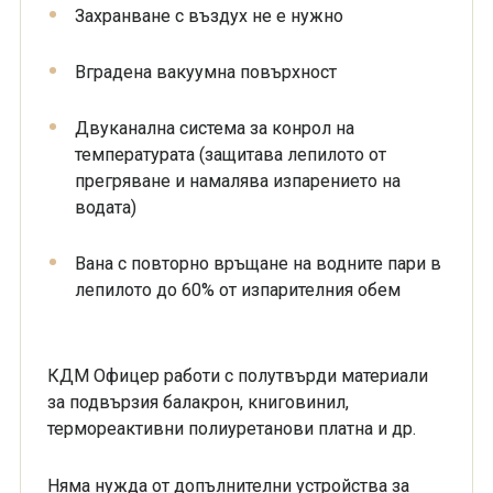
Захранване с въздух не е нужно
Вградена вакуумна повърхност
Двуканална система за конрол на
температурата (защитава лепилото от
прегряване и намалява изпарението на
водата)
Вана с повторно връщане на водните пари в
лепилото до 60% от изпарителния обем
КДМ Офицер работи с полутвърди материали
за подвързия балакрон, книговинил,
термореактивни полиуретанови платна и др.
Няма нужда от допълнителни устройства за