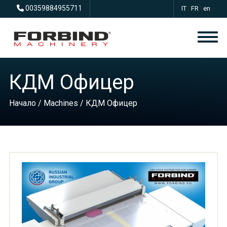
00359884955711
IT
|
FR
|
en
КДМ Офицер
Начало
/
Machines
/ КДМ Офицер