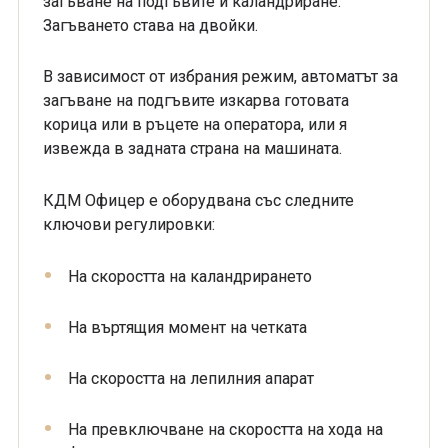
загъване на подгъвите и каландриране.
Загъването става на двойки.
В зависимост от избрания режим, автоматът за
загъване на подгъвите изкарва готовата
корица или в ръцете на оператора, или я
извежда в задната страна на машината.
КДМ Офицер е оборудвана със следните
ключови регулировки:
На скоростта на каландрирането
На въртящия момент на четката
На скоростта на лепилния апарат
На превключване на скоростта на хода на