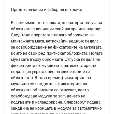
Предназначение и избор на планките
В зависимост от планката, операторът получава
обложката с лепилния слой нагоре или надолу.
След това операторът полага обложката на
монтажната маса, натискайки веднъж педала
за освобождаване на фиксаторите на мукавата,
които на свой ред притискат обложката. Полага
мукавата върху обложката. Отпуска педала на
фиксаторите на мукавата и натиска втори път
педала (за управление на фиксаторите на
обложката). В това време фиксаторите на
мукавата се повдигат, а фиксаторите на
обложката обложката се отпускат, което
освобождава модула за загъването на
подгъвите и каландриране. Операторът подава
сандвича на корицата в модула за автоматично