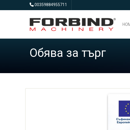
00359884955711
HO
Обява за търг