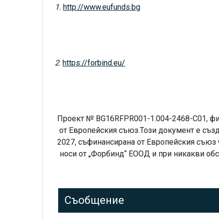
1.
http://www.eufunds.bg
2
.
https://forbind.eu/
Проект № BG16RFPR001-1.004-2468-C01, фи
от Европейския съюз.Този документ е създ
2027, съфинансирана от Европейския съюз 
носи от „Форбинд“ ЕООД и при никакви обс
Съобщение