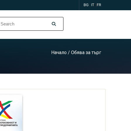
BG
|
IT
|
FR
Начало
/ Обява за търг