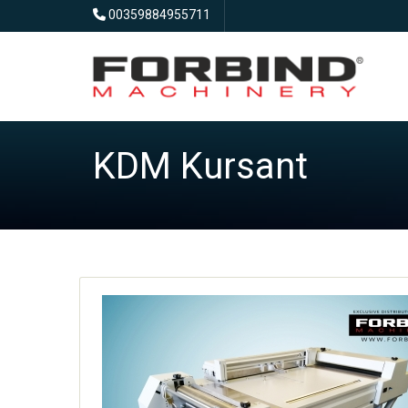
00359884955711
KDM Kursant