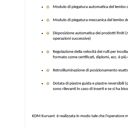
Modulo di piegatura automatica del lembo d
Modulo di piegatura meccanica del lembo del r
Disposizione automatica dei prodotti finiti (n
operazioni successive)
Regolazione della velocità dei rulli per incol
formato come certificati, diplomi, ecc. è più
Retroilluminazione di posizionamento esatto
Dotata di piastre guida e piastre reversibili (
sono rilevanti in caso di inserti e se si ha bis
KDM Kursant  è realizzata in modo tale che l'operatore m