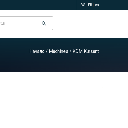
BG
|
FR
|
en
Начало
/
Machines
/ KDM Kursant