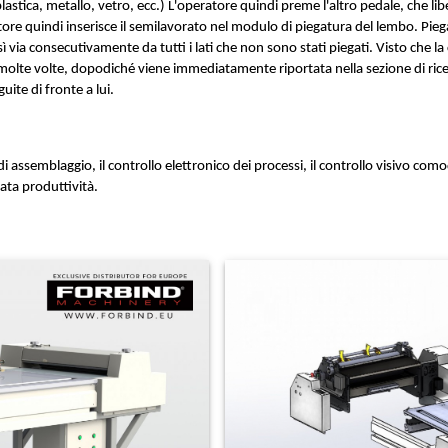
ica, metallo, vetro, ecc.) L'operatore quindi preme l'altro pedale, che libera 
ratore quindi inserisce il semilavorato nel modulo di piegatura del lembo. Pie
sì via consecutivamente da tutti i lati che non sono stati piegati. Visto che la
ia molte volte, dopodiché viene immediatamente riportata nella sezione di ric
ite di fronte a lui.
lo di assemblaggio, il controllo elettronico dei processi, il controllo visivo c
ata produttività.