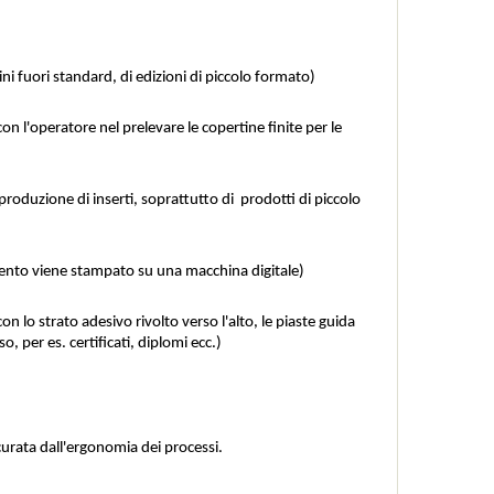
ni fuori standard, di edizioni di piccolo formato)
n l'operatore nel prelevare le copertine finite per le 
roduzione di inserti, soprattutto di  prodotti di piccolo 
mento viene stampato su una macchina digitale)
n lo strato adesivo rivolto verso l'alto, le piaste guida 
so, per es. certificati, diplomi ecc.)
curata dall'ergonomia dei processi.