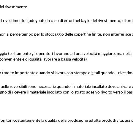
el rivestimento
ivestimento  (adeguato in caso di errori nel taglio del rivestimento, di ordi
on si perde tempo per lo stoccaggio delle copertine finite, non interferisce co
laggio (solitamente gli operatori lavorano ad una velocità maggiore, ma nella p
 conveniente e di qualità lavorare a bassa velocità)
 (molto importante quando si lavora con stampe digitali quando il rivesti
quelle reversibili sono necessarie quando il materiale incollato deve arrivare co
ogno di ricevere il materiale incollato con lo strato adesivo rivolto verso il bas
onitori costantemente la qualità della produzione ad alta produttività, assi