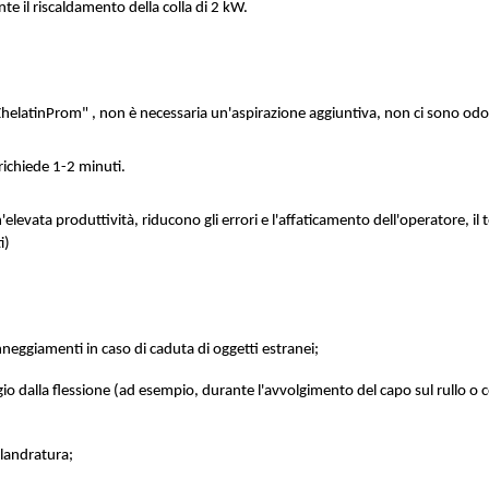
e il riscaldamento della colla di 2 kW.
ZhelatinProm" , non è necessaria un'aspirazione aggiuntiva, non ci sono odor
richiede 1-2 minuti.
elevata produttività, riducono gli errori e l'affaticamento dell'operatore, 
i)
anneggiamenti in caso di caduta di oggetti estranei;
aggio dalla flessione (ad esempio, durante l'avvolgimento del capo sul rullo o c
calandratura;