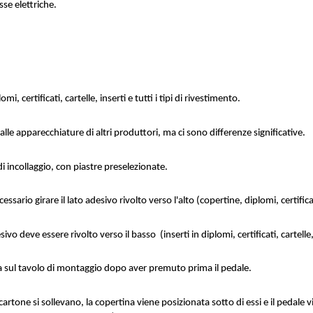
se elettriche.
i, certificati, cartelle, inserti e tutti i tipi di rivestimento.
lle apparecchiature di altri produttori, ma ci sono differenze significative.
i incollaggio, con piastre preselezionate.
ssario girare il lato adesivo rivolto verso l'alto (copertine, diplomi, certificati
ivo deve essere rivolto verso il basso  (inserti in diplomi, certificati, cartelle,
na sul tavolo di montaggio dopo aver premuto prima il pedale.
cartone si sollevano, la copertina viene posizionata sotto di essi e il pedale vi