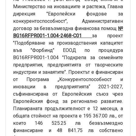
Министерство на иновациите и растежа, Главна
дирекция "Европейски фондове за
конкурентоспособност", Административен
договор за безвъзмездна финансова помощ
№
BG16RFPR001-1.004-2468-C01
за проект
"Подобряване на производствения капацитет
във "Форбинд" ЕООД по процедура
BG16RFPR001-1.004 "Подкрепа за семейните
предприятия, предприятията от творческите
индустрии и занаятите". Проектът е финансиран
от Програма „Kонкурентоспособност и
иновации в предприятията“ 2021-2027,
съфинансирана от Европейския съюз чрез
Европейския фонд за регионално развитие.
Планираната продължителност е 12 месеца, а
общата стойност на проекта е 195 367.00 лв., от
които 146 525
.
25 лв безвъзмездно
финансиране и 48 841.75 лв собствено