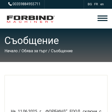
00359884955711
BG
|
FR
|
en
Съобщение
Начало
/
Обява за търг
/ Съобщение
На 11
.
06
.202
5
г.
„ФОРБИНД“ Е
ООД
сключи с